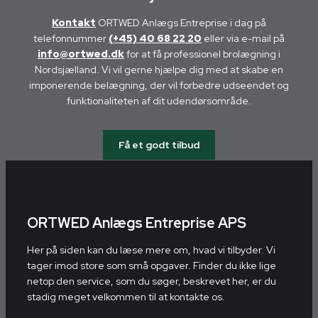
Kontakt
ORTWED Anlægs Entreprise i dag på
telefonnummer
(+45) 40 68 22 20
eller via e-mail på
info@ortwed.dk
for at få professionel brolægning i
Nordsjælland. Vi vil gerne hjælpe dig med at skabe en
imponerende belægning, der vil forbedre udseendet og
funktionaliteten af dit udendørsområde.
Få et godt tilbud
ORTWED Anlægs Entreprise APS
Her på siden kan du læse mere om, hvad vi tilbyder. Vi
tager imod store som små opgaver. Finder du ikke lige
netop den service, som du søger, beskrevet her, er du
stadig meget velkommen til at kontakte os.