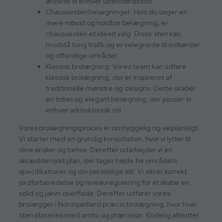
æstetik til enhver udendørsplads.
Chaussestenbelægninger: Hvis du søger en
mere robust og holdbar belægning, er
chaussesten et ideelt valg. Disse sten kan
modstå tung trafik og er velegnede til indkørsler
og offentlige områder.
Klassisk brolægning: Vores team kan udføre
klassisk brolægning, der er inspireret af
traditionelle mønstre og designs. Dette skaber
en tidløs og elegant belægning, der passer til
enhver arkitektonisk stil.
Vores brolægningsproces er omhyggelig og velplanlagt.
Vi starter med en grundig konsultation, hvor vi lytter til
dine ønsker og behov. Derefter udarbejder vi en
skræddersyet plan, der tager højde for områdets
specifikationer og din personlige stil. Vi sikrer korrekt
jordforberedelse og niveauregulering for at skabe en
solid og jævn overflade. Derefter udfører vores
brolægger i Nordsjælland præcis brolægning, hvor hver
sten placeres med omhu og præcision. Endelig afslutter